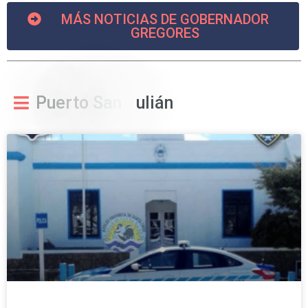
MÁS NOTICIAS DE GOBERNADOR
GREGORES
P
u
e
r
t
o
S
a
n
J
u
l
i
á
n