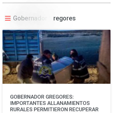
G
o
b
e
r
n
a
d
o
r
G
r
e
g
o
r
e
s
GOBERNADOR GREGORES:
IMPORTANTES ALLANAMIENTOS
RURALES PERMITIERON RECUPERAR