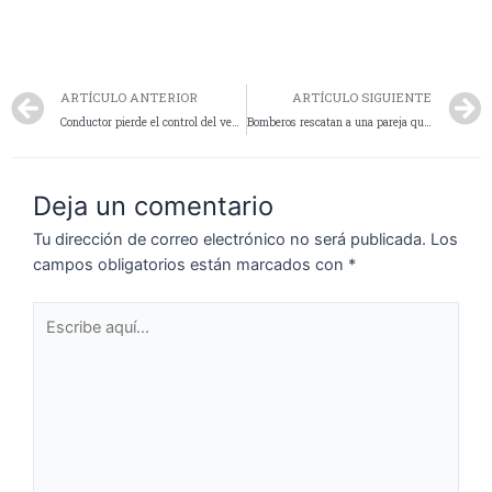
ARTÍCULO ANTERIOR
ARTÍCULO SIGUIENTE
Conductor pierde el control del vehículo y choca una camioneta estacionada
Bomberos rescatan a una pareja que se encontraba en las alturas con inteciones de arrojarse al vacío y bajo la ingesta de bebidas alcohólicas
Deja un comentario
Tu dirección de correo electrónico no será publicada.
Los
campos obligatorios están marcados con
*