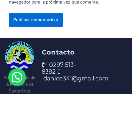
navegador para la próxima vez que comente.
Contacto
0297 513-
8392
danice341@gmail.com
Portal Azules de
la Provincia de
Santa Cruz
¡Encontranos en nuestra redes!