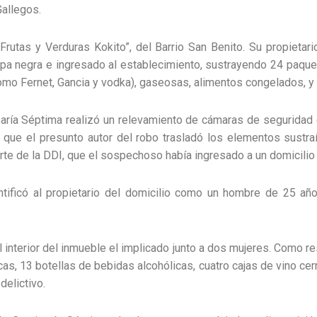
Gallegos.
Frutas y Verduras Kokito”, del Barrio San Benito. Su propietari
a negra e ingresado al establecimiento, sustrayendo 24 paquete
como Fernet, Gancia y vodka), gaseosas, alimentos congelados, y
isaría Séptima realizó un relevamiento de cámaras de seguridad
r que el presunto autor del robo trasladó los elementos sustraí
rte de la DDI, que el sospechoso había ingresado a un domicilio
ntificó al propietario del domicilio como un hombre de 25 año
 interior del inmueble el implicado junto a dos mujeres. Como re
as, 13 botellas de bebidas alcohólicas, cuatro cajas de vino cer
delictivo.