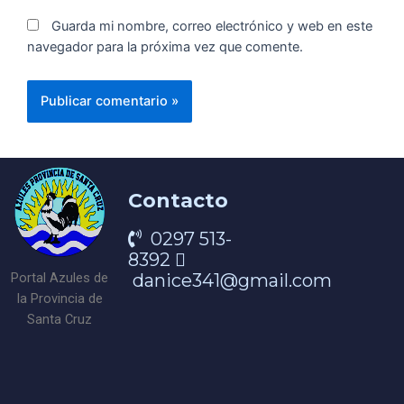
Guarda mi nombre, correo electrónico y web en este
navegador para la próxima vez que comente.
Contacto
0297 513-
8392
danice341@gmail.com
Portal Azules de
la Provincia de
Santa Cruz