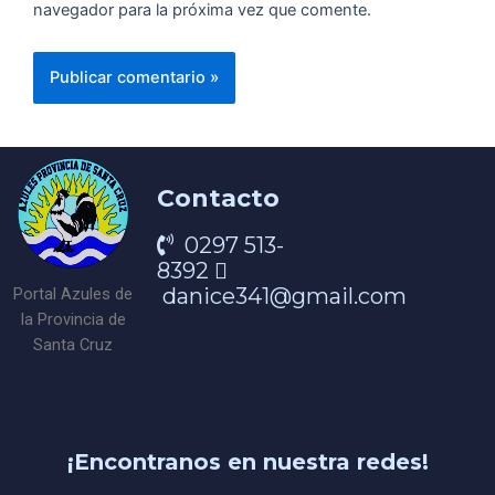
navegador para la próxima vez que comente.
Contacto
0297 513-
8392
danice341@gmail.com
Portal Azules de
la Provincia de
Santa Cruz
¡Encontranos en nuestra redes!