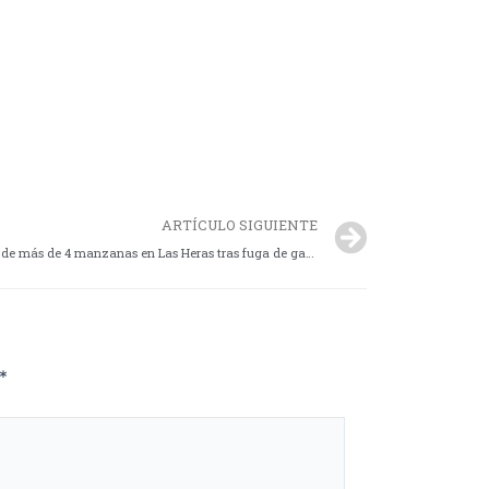
ARTÍCULO SIGUIENTE
Evacuación preventiva en la madrugada, de más de 4 manzanas en Las Heras tras fuga de gas sulfhídrico
*