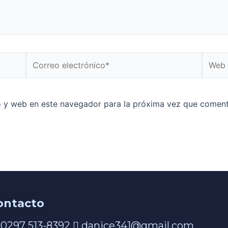
o y web en este navegador para la próxima vez que coment
ontacto
0297 513-8392
danice341@gmail.com