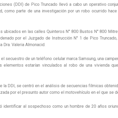
gaciones (DDI) de Pico Truncado llevó a cabo un operativo conju
ad, como parte de una investigación por un robo ocurrido hac
 ubicados en las calles Quinteros N° 800 Bustos N° 800 Mitre 
rdenado por el Juzgado de Instrucción N° 1 de Pico Truncado, 
la Dra. Valeria Almonacid.
 el secuestro de un teléfono celular marca Samsung, una campera 
 elementos estarían vinculados al robo de una vivienda que
e la DDI, se centró en el análisis de secuencias fílmicas obteni
tilizada por el presunto autor como el motovehículo en el que se 
ró identificar al sospechoso como un hombre de 20 años oriun