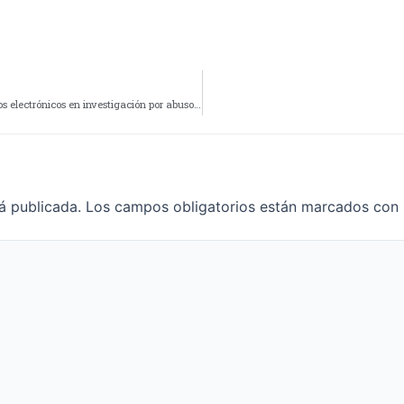
DDI Pico Truncado: Allanamiento secuestran despositivos electrónicos en investigación por abuso sexual
á publicada.
Los campos obligatorios están marcados con