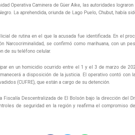
Unidad Operativa Caminera de Güer Aike, las autoridades lograro
Negro. La aprehendida, oriunda de Lago Puelo, Chubut, había si
icial de rutina en el que la acusada fue identificada. En el pr
sión Narcocriminalidad, se confirmó como marihuana, con un pe
n de su teléfono celular.
ipar en un homicidio ocurrido entre el 1 y el 3 de marzo de 202
anecerá a disposición de la justicia. El operativo contó con 
adidos (CUFRE), que están a cargo de su detención.
 Fiscalía Descentralizada de El Bolsón bajo la dirección del Dr.
controles de seguridad en la región y reafirma el compromiso d