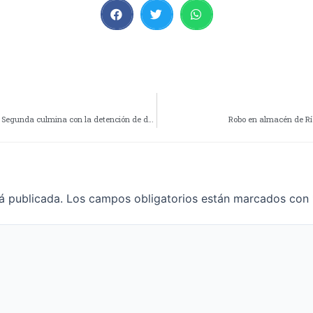
Allanamientos simultáneos en Barrio 366: La Comisaría Segunda culmina con la detención de dos individuos y recuperación de bienes sustraídos
Robo en almacén de Rí
á publicada.
Los campos obligatorios están marcados con