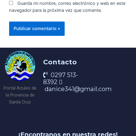
Guarda mi nombre, correo electrónico y web en este
navegador para la próxima vez que comente.
Contacto
0297 513-
8392
danice341@gmail.com
Portal Azules de
la Provincia de
Santa Cruz
¡Encontranos en nuestra redes!