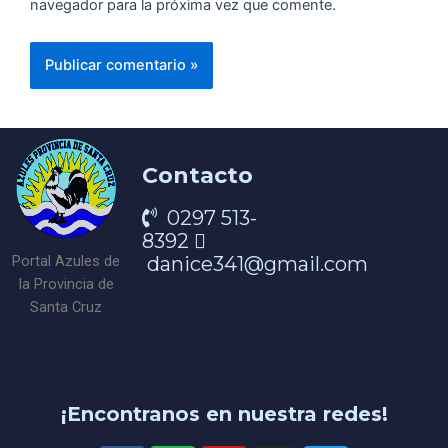
navegador para la próxima vez que comente.
Contacto
0297 513-
8392
danice341@gmail.com
Portal Azules de
la Provincia de
Santa Cruz
¡Encontranos en nuestra redes!