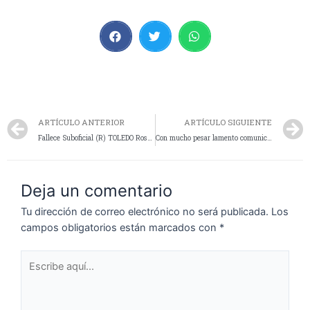
ARTÍCULO ANTERIOR
ARTÍCULO SIGUIENTE
Fallece Suboficial (R) TOLEDO Rosa Esther
Con mucho pesar lamento comunicar el fallecimiento del Sr Amancio Pascual Martinez, quien resulta ser Padre del Comisario Johana Martinez , Jefa de la División Comisaría de la Mujer y Familia de nuestra localidad. Sus restos serán velados en Cocheria San José sala B hasta las 11 hs del dia de hoy. Acompaño en este triste momento a mi amiga Johana, familiares y amigos ante tan irreparable pérdida rogando por el eterno descanso.
Deja un comentario
Tu dirección de correo electrónico no será publicada.
Los
campos obligatorios están marcados con
*