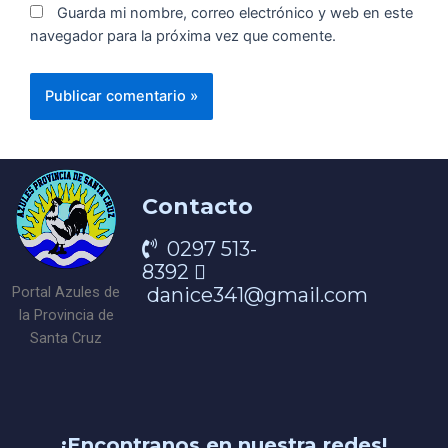
Guarda mi nombre, correo electrónico y web en este
navegador para la próxima vez que comente.
Contacto
0297 513-
8392
danice341@gmail.com
Portal Azules de
la Provincia de
Santa Cruz
¡Encontranos en nuestra redes!