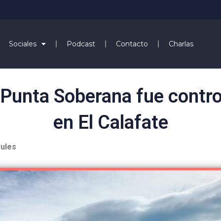
Sociales
Podcast
Contacto
Charlas
o Punta Soberana fue contr
en El Calafate
zules