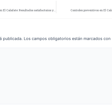
Operativo de seguridad en la Fiesta Nacional del Lago en El Calafate: Resultados satisfactorios y amplia concurrencia
Controles preventivos en El Ca
á publicada.
Los campos obligatorios están marcados con