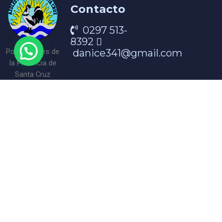
Contacto
0297 513-
8392
danice341@gmail.com
Portal Azules de
la Provincia de
Santa Cruz
¡Encontranos en nuestra redes!