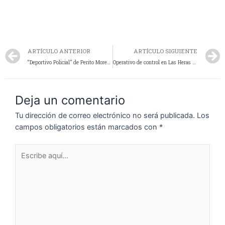
ARTÍCULO ANTERIOR
ARTÍCULO SIGUIENTE
“Deportivo Policial” de Perito Moreno se consagra campeón del 1º Torneo Interinstitucional de Fútbol
Operativo de control en Las Heras y Perito Moreno: Secuestran 41 vehículos por venta ilegal
Deja un comentario
Tu dirección de correo electrónico no será publicada.
Los
campos obligatorios están marcados con
*