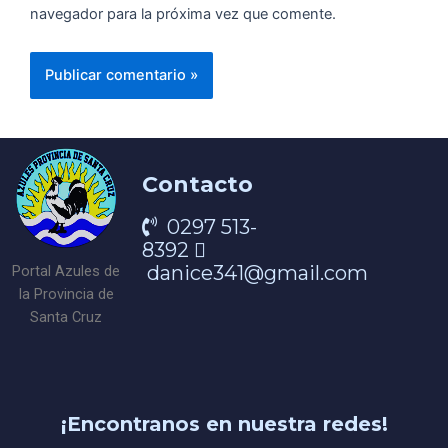
navegador para la próxima vez que comente.
Contacto
0297 513-
8392
danice341@gmail.com
Portal Azules de
la Provincia de
Santa Cruz
¡Encontranos en nuestra redes!