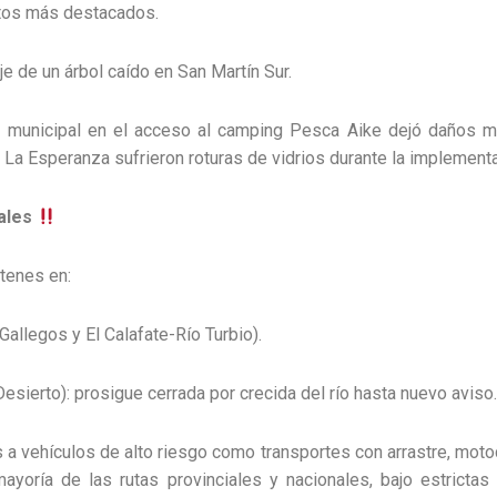
ntos más destacados.
je de un árbol caído en San Martín Sur.
o municipal en el acceso al camping Pesca Aike dejó daños ma
La Esperanza sufrieron roturas de vidrios durante la implementa
rales
etenes en:
Gallegos y El Calafate-Río Turbio).
esierto): prosigue cerrada por crecida del río hasta nuevo aviso
a vehículos de alto riesgo como transportes con arrastre, motoc
mayoría de las rutas provinciales y nacionales, bajo estrict