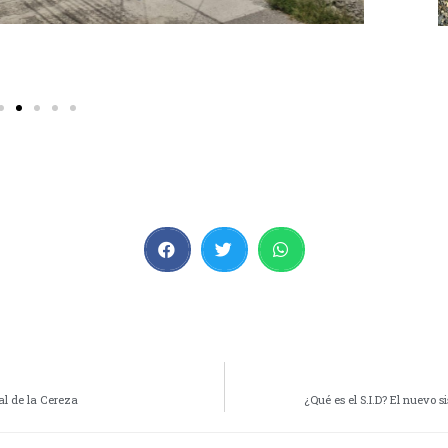
al de la Cereza
¿Qué es el S.I.D? El nuevo 