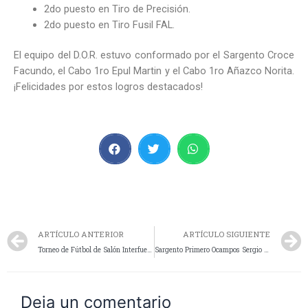
2do puesto en Tiro de Precisión.
2do puesto en Tiro Fusil FAL.
El equipo del D.O.R. estuvo conformado por el Sargento Croce
Facundo, el Cabo 1ro Epul Martin y el Cabo 1ro Añazco Norita.
¡Felicidades por estos logros destacados!
ARTÍCULO ANTERIOR
ARTÍCULO SIGUIENTE
Torneo de Fútbol de Salón Interfuerzas en Perito Moreno: Caleta Olivia se Corona Campeón
Sargento Primero Ocampos Sergio Destacado en Torneo de Tiro en Chubut
Deja un comentario