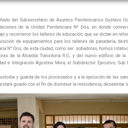
añado del Subsecretario de Asuntos Penitenciarios Gustavo Gon
stalaciones de la Unidad Penitenciara Nº Dos, en donde conver
 y recorrieron los talleres de educación, que se dictan en refe
isición de equipamientos para los talleres de panadería, desti
aria N° Dos, de esta ciudad; como ser: sobadoras, hornos rotati
as de la Alcaidía Transitoria R.G., y del nuevo edificio de la J
ad e Integración Agostina Mora, el Subdirector Ejecutivo, Sub 
 custodia y guarda de los procesados y a la ejecución de las sanc
stará guiado con el fin de disminuir la reincidencia, desalentar l