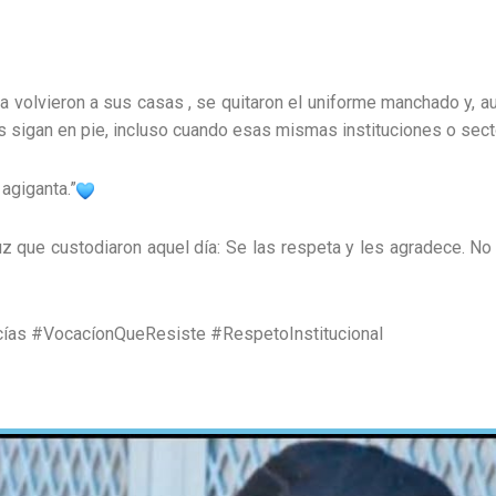
a volvieron a sus casas , se quitaron el uniforme manchado y, aun
es sigan en pie, incluso cuando esas mismas instituciones o sect
 agiganta.”
uz que custodiaron aquel día: Se las respeta y les agradece. No
ías #VocacíonQueResiste #RespetoInstitucional