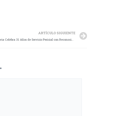
ARTÍCULO SIGUIENTE
División Gabinete Criminalístico Caleta Olivia Celebra 31 Años de Servicio Pericial con Reconocimientos y Avances Innovadores
*