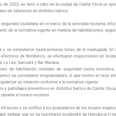
de 2025, se llevó a cabo en la ciudad de Caleta Olivia un opera
reas de saturación en distintos barrios.
 seguridad ciudadana en el marco de la actividad nocturna, refo
ento de la normativa vigente en materia de habilitaciones, segu
y se extendieron hasta primeras horas de la madrugada. En f
 efectivos de Bomberos, se efectuaron inspecciones en locales
a, La Leo, Samsara y Bar Mariana.
iones de habilitación, medidas de seguridad contra incendios
entos se constataron irregularidades, lo que motivó el cese inme
ularizar su situación conforme a la normativa vigente.
 y patrullajes preventivos en distintos barrios de Caleta Olivia,
 durante el horario nocturno.
infracción y se notificó a los propietarios de los locales inspe
abe señalar que no se registraron incidentes de relevancia ni h