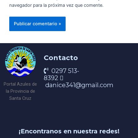
navegador para la próxima vez que comente.
Contacto
0297 513-
8392
danice341@gmail.com
Portal Azules de
la Provincia de
Santa Cruz
¡Encontranos en nuestra redes!