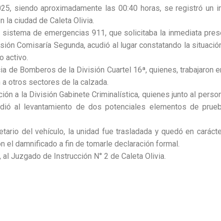
5, siendo aproximadamente las 00:40 horas, se registró un in
n la ciudad de Caleta Olivia.
 sistema de emergencias 911, que solicitaba la inmediata pres
visión Comisaría Segunda, acudió al lugar constatando la situaci
o activo.
a de Bomberos de la División Cuartel 16ª, quienes, trabajaron en
 a otros sectores de la calzada.
ión a la División Gabinete Criminalística, quienes junto al perso
dió al levantamiento de dos potenciales elementos de prue
etario del vehículo, la unidad fue trasladada y quedó en carác
 el damnificado a fin de tomarle declaración formal.
 al Juzgado de Instrucción N° 2 de Caleta Olivia.