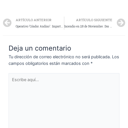
ARTÍCULO ANTERIOR
ARTÍCULO SIGUIENTE
Operativo ‘Cóndor Andino’: Importante Golpe al Narcotráfico en 28 de Noviembre con Secuestro de Drogas, Armas y Detenidos
Incendio en 28 de Noviembre: Dos viviendas afectadas y trabajo intenso de bomberos
Deja un comentario
Tu dirección de correo electrónico no será publicada.
Los
campos obligatorios están marcados con
*