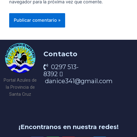
navegador para la próxima vez que comente.
Contacto
0297 513-
8392
danice341@gmail.com
Portal Azules de
la Provincia de
Santa Cruz
¡Encontranos en nuestra redes!