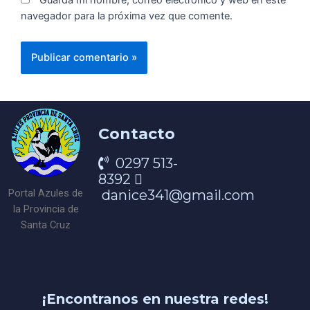
navegador para la próxima vez que comente.
Contacto
0297 513-
8392
danice341@gmail.com
Portal Azules de
la Provincia de
Santa Cruz
¡Encontranos en nuestra redes!