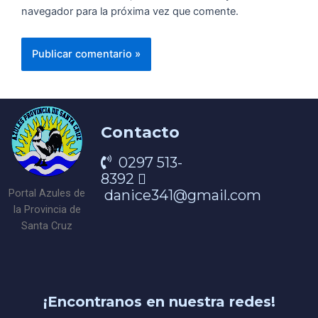
navegador para la próxima vez que comente.
Contacto
0297 513-
8392
danice341@gmail.com
Portal Azules de
la Provincia de
Santa Cruz
¡Encontranos en nuestra redes!