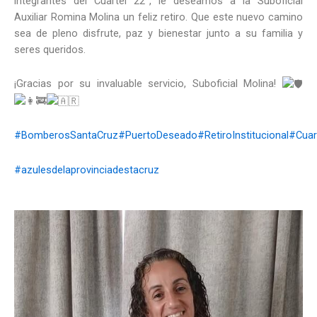
integrantes del Cuartel 22°, le deseamos a la Suboficial
Auxiliar Romina Molina un feliz retiro. Que este nuevo camino
sea de pleno disfrute, paz y bienestar junto a su familia y
seres queridos.
¡Gracias por su invaluable servicio, Suboficial Molina!
#BomberosSantaCruz
#PuertoDeseado
#RetiroInstitucional
#Cuar
#azulesdelaprovinciadestacruz