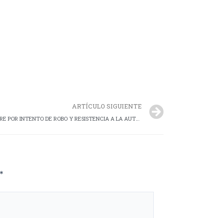
ARTÍCULO SIGUIENTE
RÍO GALLEGOS: APREHENDEN A UN HOMBRE POR INTENTO DE ROBO Y RESISTENCIA A LA AUTORIDAD
*