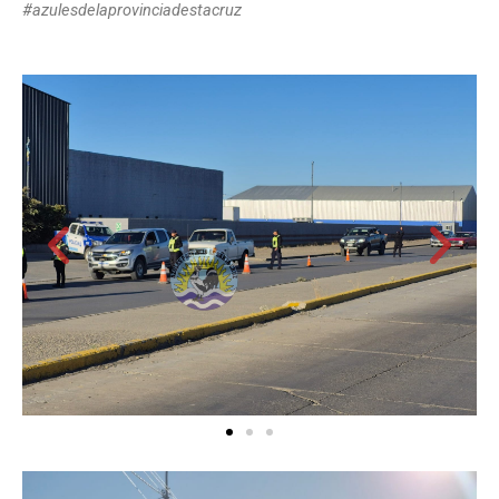
#azulesdelaprovinciadestacruz