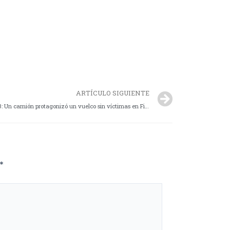
ARTÍCULO SIGUIENTE
Accidente vehicular en Ruta Nacional N° 3: Un camión protagonizó un vuelco sin víctimas en Fitz Roy
*