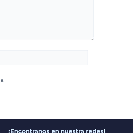
e.
¡Encontranos en nuestra redes!