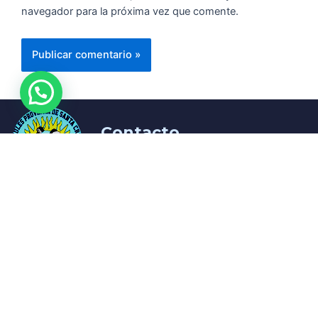
navegador para la próxima vez que comente.
Contacto
0297 513-
8392
danice341@gmail.com
Portal Azules de
la Provincia de
Santa Cruz
¡Encontranos en nuestra redes!