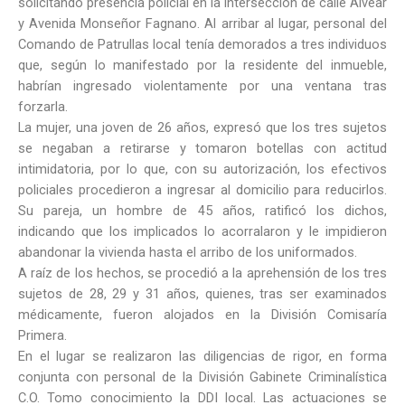
solicitando presencia policial en la intersección de calle Alvear
y Avenida Monseñor Fagnano. Al arribar al lugar, personal del
Comando de Patrullas local tenía demorados a tres individuos
que, según lo manifestado por la residente del inmueble,
habrían ingresado violentamente por una ventana tras
forzarla.
La mujer, una joven de 26 años, expresó que los tres sujetos
se negaban a retirarse y tomaron botellas con actitud
intimidatoria, por lo que, con su autorización, los efectivos
policiales procedieron a ingresar al domicilio para reducirlos.
Su pareja, un hombre de 45 años, ratificó los dichos,
indicando que los implicados lo acorralaron y le impidieron
abandonar la vivienda hasta el arribo de los uniformados.
A raíz de los hechos, se procedió a la aprehensión de los tres
sujetos de 28, 29 y 31 años, quienes, tras ser examinados
médicamente, fueron alojados en la División Comisaría
Primera.
En el lugar se realizaron las diligencias de rigor, en forma
conjunta con personal de la División Gabinete Criminalística
C.O. Tomo conocimiento la DDI local. Las actuaciones se