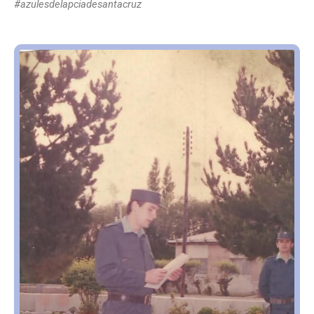
#azulesdelapciadesantacruz