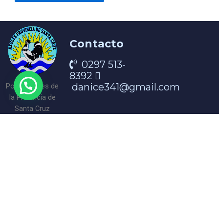
Contacto
0297 513-
8392
danice341@gmail.com
Portal Azules de
la Provincia de
Santa Cruz
¡Encontranos en nuestra redes!