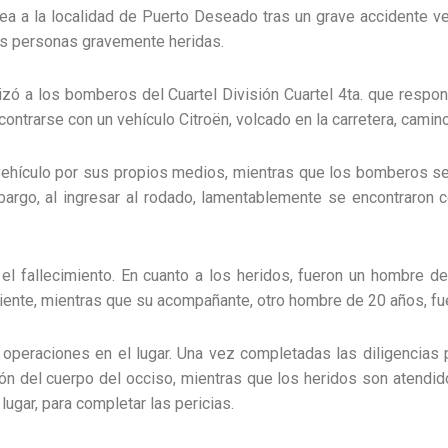
ea a la localidad de Puerto Deseado tras un grave accidente veh
os personas gravemente heridas.
izó a los bomberos del Cuartel División Cuartel 4ta. que resp
ontrarse con un vehículo Citroën, volcado en la carretera, camin
vehículo por sus propios medios, mientras que los bomberos se
bargo, al ingresar al rodado, lamentablemente se encontraron 
có el fallecimiento. En cuanto a los heridos, fueron un hombre 
iente, mientras que su acompañante, otro hombre de 20 años, fue
 operaciones en el lugar. Una vez completadas las diligencias 
n del cuerpo del occiso, mientras que los heridos son atendido
 lugar, para completar las pericias.