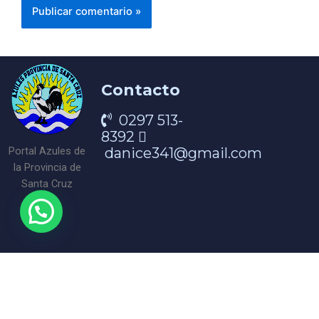
Contacto
0297 513-
8392
danice341@gmail.com
Portal Azules de
la Provincia de
Santa Cruz
¡Encontranos en nuestra redes!