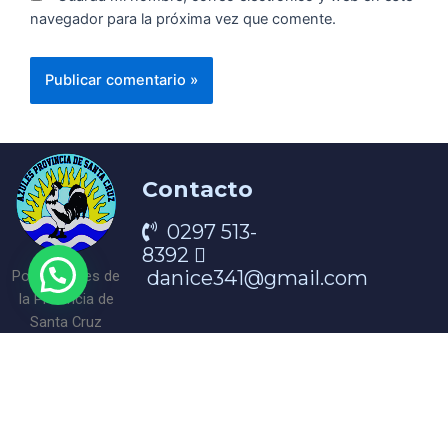
navegador para la próxima vez que comente.
Contacto
0297 513-
8392
¿Querés contactarte con nosotros?
danice341@gmail.com
Portal Azules de
la Provincia de
Santa Cruz
¡Encontranos en nuestra redes!