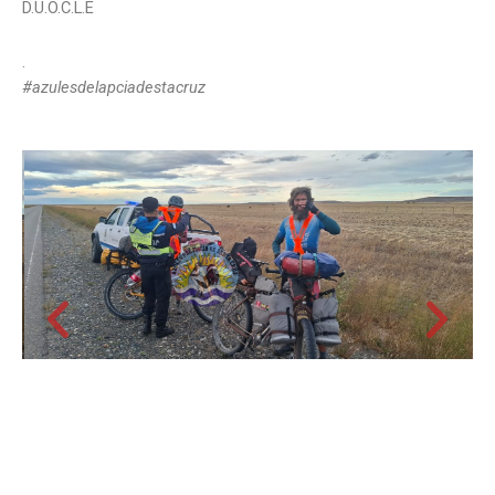
D.U.O.C.L.E
.
#azulesdelapciadestacruz