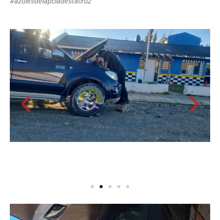
#azulesdelapciadestacruz