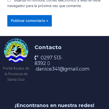
Guarda mi nombre, correo electrónico y web en este
navegador para la próxima vez que comente.
Contacto
0297 513-
8392
danice341@gmail.com
Portal Azules de
la Provincia de
Santa Cruz
¡Encontranos en nuestra redes!