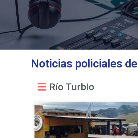
Noticias policiales 
R
í
o
T
u
r
b
i
o