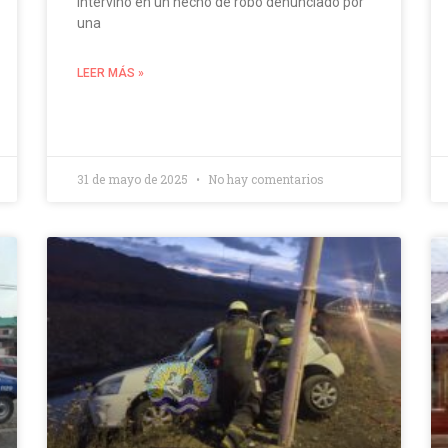
intervino en un hecho de robo denunciado por
una
LEER MÁS »
31 de mayo de 2025
No hay comentarios