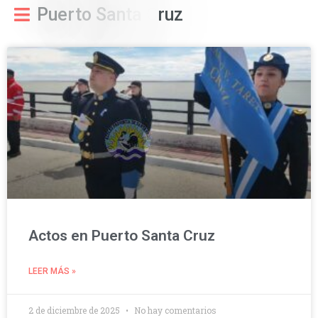
P
u
e
r
t
o
S
a
n
t
a
C
r
u
z
Actos en Puerto Santa Cruz
LEER MÁS »
2 de diciembre de 2025
No hay comentarios