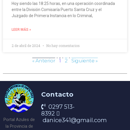
Hoy siendo las 18:25 horas, en una operación coordinada
entre la División Comisaría Puerto Santa Cruz y el
Juzgado de Primera Instancia en lo Criminal,
LEER MÁS »
2 de abril de 2024
No hay comentarios
« Anterior
1
2
Siguiente »
Contacto
0297 513-
8392
danice341@gmail.com
Portal Azules de
la Provincia de