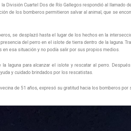
 la División Cuartel Dos de Río Gallegos respondió al llamado de
nción de los bomberos permitieron salvar al animal, que se encon
eros, se desplazó hasta el lugar de los hechos en la intersecció
la presencia del perro en el islote de tierra dentro de la laguna. T
s en esa situación y no podía salir por sus propios medios.
 laguna para alcanzar el islote y rescatar al perro. Después 
a ayuda y cuidado brindados por los rescatistas.
a vecina de 51 años, expresó su gratitud hacia los bomberos por 