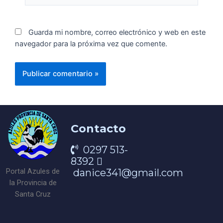
Guarda mi nombre, correo electrónico y web en este
navegador para la próxima vez que comente.
Contacto
0297 513-
8392
danice341@gmail.com
Portal Azules de
la Provincia de
Santa Cruz