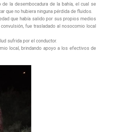
o de la desembocadura de la bahía, el cual se
icar que no hubiera ninguna pérdida de fluidos.
e edad que había salido por sus propios medios
 convulsión, fue trasladado al nosocomio local
d sufrida por el conductor.
mio local, brindando apoyo a los efectivos de