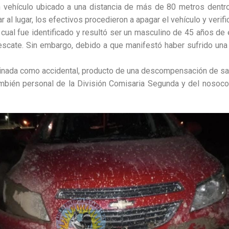
n vehículo ubicado a una distancia de más de 80 metros dentr
r al lugar, los efectivos procedieron a apagar el vehículo y verif
el cual fue identificado y resultó ser un masculino de 45 años d
escate. Sin embargo, debido a que manifestó haber sufrido una
inada como accidental, producto de una descompensación de salu
ambién personal de la División Comisaria Segunda y del nosoco