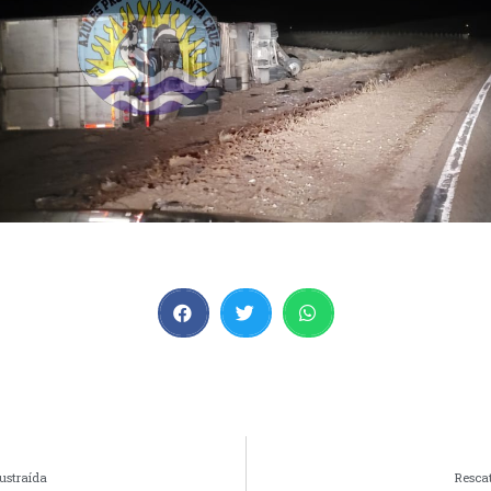
sustraída
Rescat